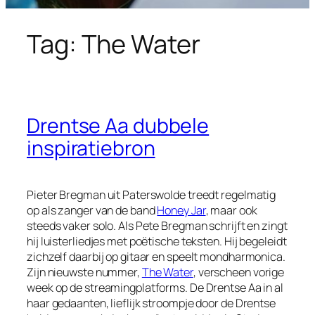
Tag:
The Water
Drentse Aa dubbele
inspiratiebron
Pieter Bregman uit Paterswolde treedt regelmatig
op als zanger van de band
Honey Jar
, maar ook
steeds vaker solo. Als Pete Bregman schrijft en zingt
hij luisterliedjes met poëtische teksten. Hij begeleidt
zichzelf daarbij op gitaar en speelt mondharmonica.
Zijn nieuwste nummer,
The Water
, verscheen vorige
week op de streamingplatforms. De Drentse Aa in al
haar gedaanten, lieflijk stroompje door de Drentse